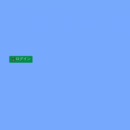
Skip to content
コンテンツへスキップ
Minecraft.How
サーバー
スキン
フォーラム
ブログ
ツール
ログイン
ホーム