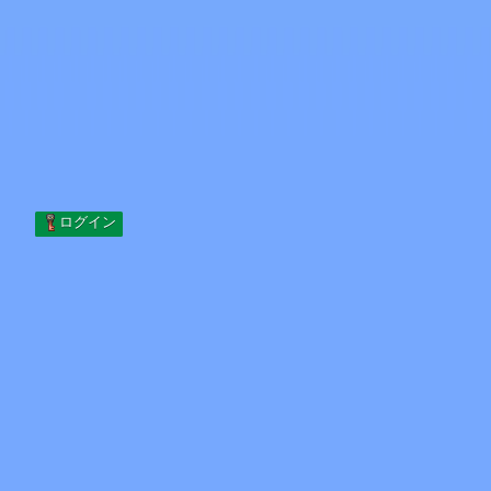
Skip to content
コンテンツへスキップ
Minecraft.How
サーバー
スキン
フォーラム
ブログ
ツール
ログイン
ホーム