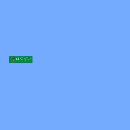
Skip to content
コンテンツへスキップ
Minecraft.How
サーバー
スキン
フォーラム
ブログ
ツール
ログイン
ホーム