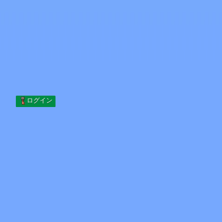
Skip to content
コンテンツへスキップ
Minecraft.How
サーバー
スキン
フォーラム
ブログ
ツール
ログイン
ホーム