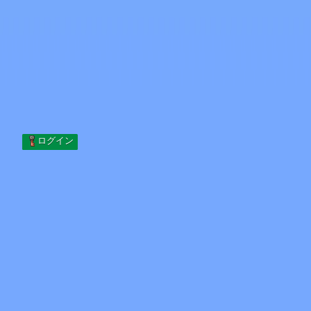
Skip to content
コンテンツへスキップ
Minecraft.How
サーバー
スキン
フォーラム
ブログ
ツール
ログイン
ホーム