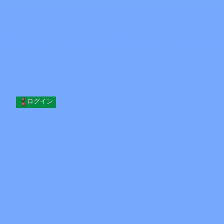
Skip to content
コンテンツへスキップ
Minecraft.How
サーバー
スキン
フォーラム
ブログ
ツール
ログイン
ホーム