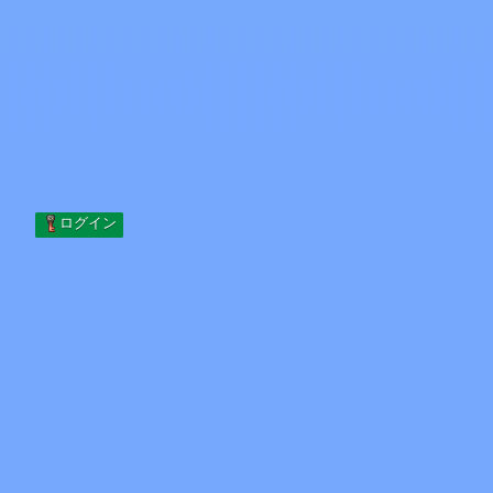
Skip to content
コンテンツへスキップ
Minecraft.How
サーバー
スキン
フォーラム
ブログ
ツール
ログイン
ホーム