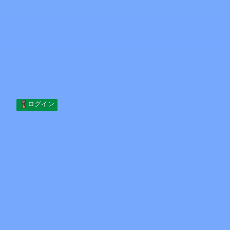
Skip to content
コンテンツへスキップ
Minecraft.How
サーバー
スキン
フォーラム
ブログ
ツール
ログイン
ホーム