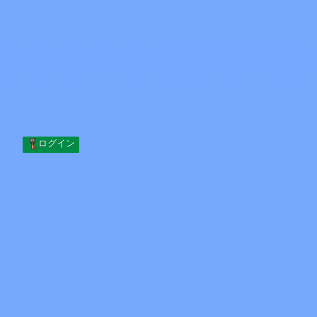
Skip to content
コンテンツへスキップ
Minecraft.How
サーバー
スキン
フォーラム
ブログ
ツール
ログイン
ホーム