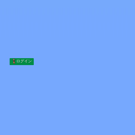
Skip to content
コンテンツへスキップ
Minecraft.How
サーバー
スキン
フォーラム
ブログ
ツール
ログイン
ホーム