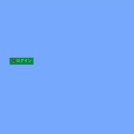
Skip to content
コンテンツへスキップ
Minecraft.How
サーバー
スキン
フォーラム
ブログ
ツール
ログイン
ホーム