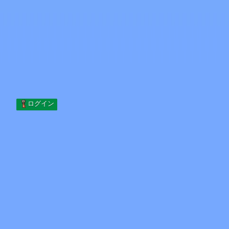
Skip to content
コンテンツへスキップ
Minecraft.How
サーバー
スキン
フォーラム
ブログ
ツール
ログイン
ホーム