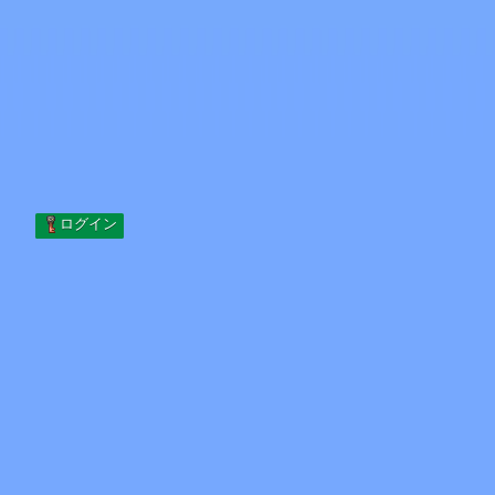
Skip to content
コンテンツへスキップ
Minecraft.How
サーバー
スキン
フォーラム
ブログ
ツール
ログイン
ホーム