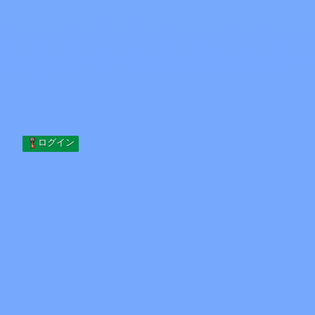
Skip to content
コンテンツへスキップ
Minecraft.How
サーバー
スキン
フォーラム
ブログ
ツール
ログイン
ホーム