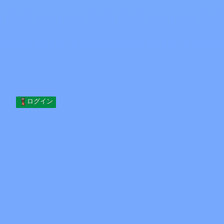
Skip to content
コンテンツへスキップ
Minecraft.How
サーバー
スキン
フォーラム
ブログ
ツール
ログイン
ホーム