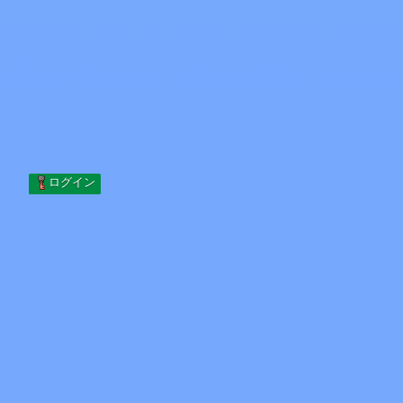
Skip to content
コンテンツへスキップ
Minecraft.How
サーバー
スキン
フォーラム
ブログ
ツール
ログイン
ホーム