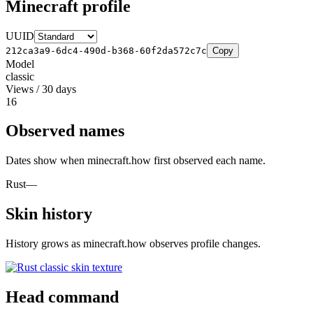
Minecraft profile
UUID
212ca3a9-6dc4-490d-b368-60f2da572c7c
Copy
Model
classic
Views / 30 days
16
Observed names
Dates show when minecraft.how first observed each name.
Rust
—
Skin history
History grows as minecraft.how observes profile changes.
Head command