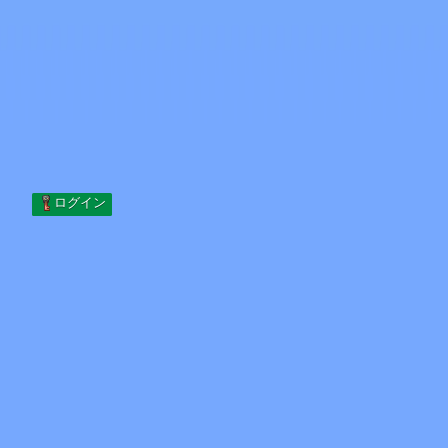
Skip to content
コンテンツへスキップ
Minecraft.How
サーバー
スキン
フォーラム
ブログ
ツール
ログイン
ホーム