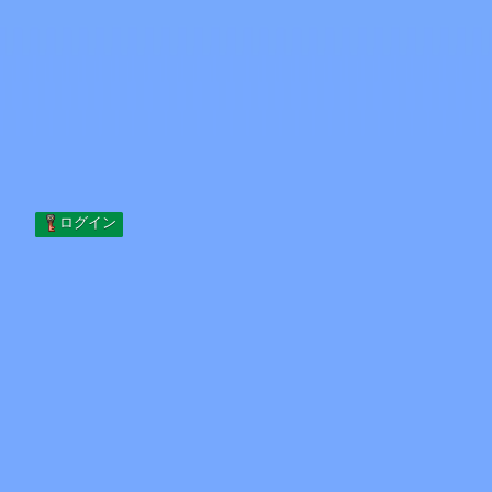
Skip to content
コンテンツへスキップ
Minecraft.How
サーバー
スキン
フォーラム
ブログ
ツール
ログイン
ホーム