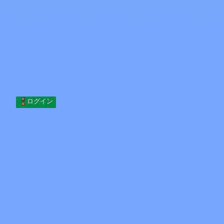
Skip to content
コンテンツへスキップ
Minecraft.How
サーバー
スキン
フォーラム
ブログ
ツール
ログイン
ホーム