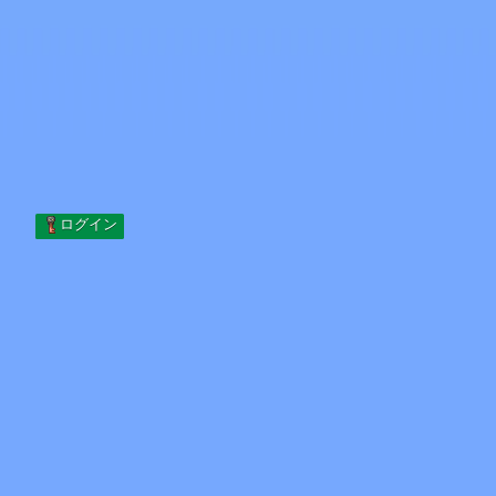
Skip to content
コンテンツへスキップ
Minecraft.How
サーバー
スキン
フォーラム
ブログ
ツール
ログイン
ホーム