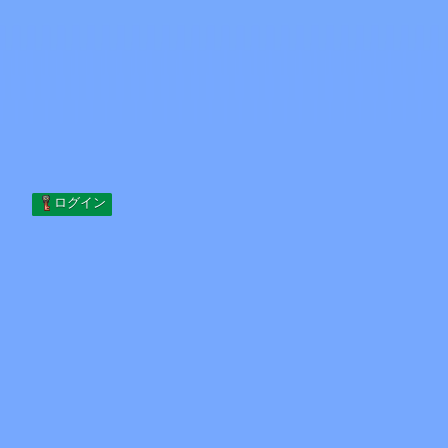
Skip to content
コンテンツへスキップ
Minecraft.How
サーバー
スキン
フォーラム
ブログ
ツール
ログイン
ホーム