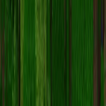
GirlyGirl1122
スキンを適用するには:
Minecraft公式サイトで
MojangまたはMicrosoft
アカウ
ントにログインします。
プロフィールの「スキン」セクションに移動します。
ダウンロードした
ファイルをアップロードしま
.png