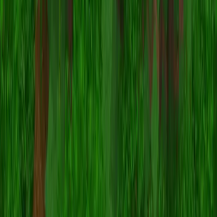
Minecraft.How
Minecraftサーバー、スキン、コミュニティのための究極のプ
ラットフォーム。