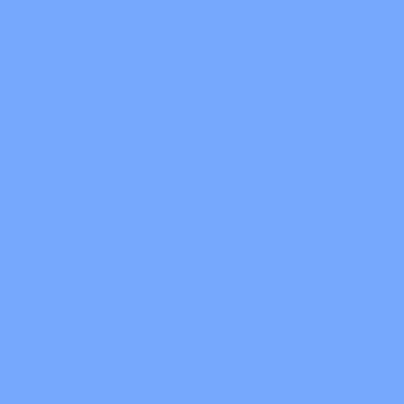
GirlyGirl1122
スキン一覧に戻る