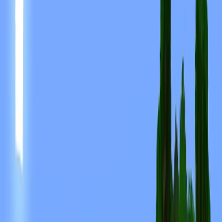
/give @p minecraft:player_head[profile=
{name:"GirlyGirl1122"}]
Copy
PNG · 64×64
スキンをダウンロード
HDダウンロード
128
px
256
px
512
px
このスキンを共有