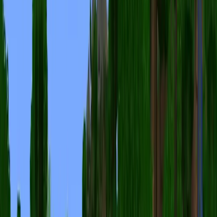
Reddit でシェア