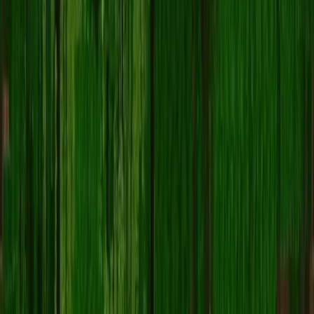
GirlyGirl1122
のMinecraftスキンをダウンロードするには:
「ダウンロード」ボタンをクリックして、この無料の
GirlyGirl1122 スキンを入手します
スキンファイル
がデバイスに保存されます
.png
Java版
と
統合版
の両方で動作します
完全なインストール手順については以下を参照してく
ださい
Minecraftで GirlyGirl1122 スキンを適用する方法は？