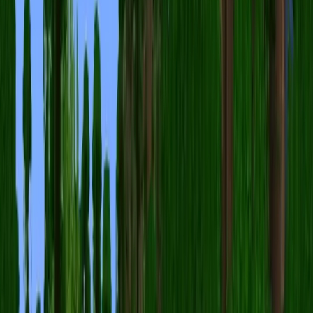
Pinterest でシェア
リンクをコピー
🚩
Report skin