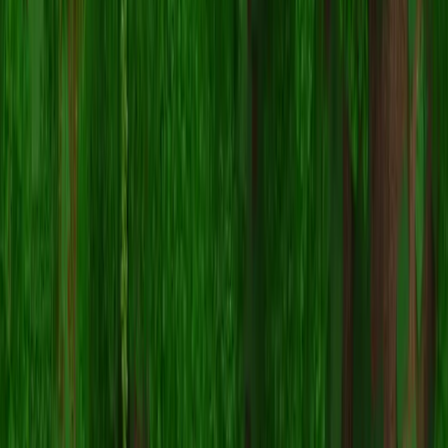
→
Minecraftのニュース&ガイド
その他のMinecraftスキン
Naouak_SK
Mahoraga___
ParrotX2
Dream
yGui_1