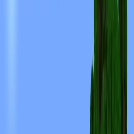
スマホでスキャンしてこのスキンを共有