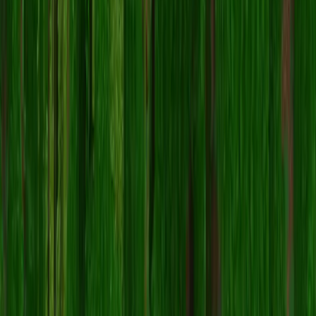
はい、
GirlyGirl1122
スキンは
Minecraft Java版
と
Minecraft
統合版
の両方に対応しています。ただし、スキンの適用方
法はバージョンによって多少異なる場合があります。お使い
のエディションに合わせて、このページの手順に従ってくだ
さい。
GirlyGirl1122 スキンを編集できますか？