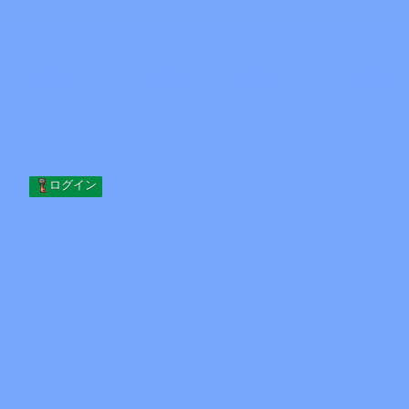
Skip to content
コンテンツへスキップ
Minecraft.How
サーバー
スキン
フォーラム
ブログ
ツール
ログイン
ホーム