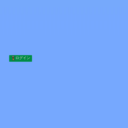
Skip to content
コンテンツへスキップ
Minecraft.How
サーバー
スキン
フォーラム
ブログ
ツール
ログイン
ホーム