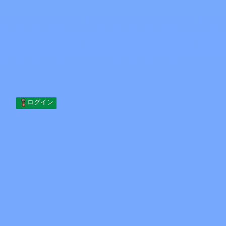
Skip to content
コンテンツへスキップ
Minecraft.How
サーバー
スキン
フォーラム
ブログ
ツール
ログイン
ホーム