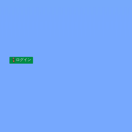
Skip to content
コンテンツへスキップ
Minecraft.How
サーバー
スキン
フォーラム
ブログ
ツール
ログイン
ホーム