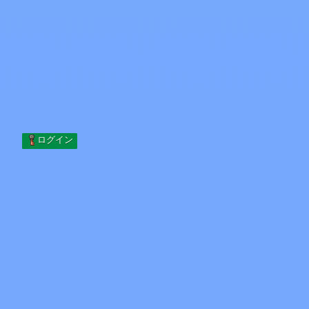
Skip to content
コンテンツへスキップ
Minecraft.How
サーバー
スキン
フォーラム
ブログ
ツール
ログイン
ホーム