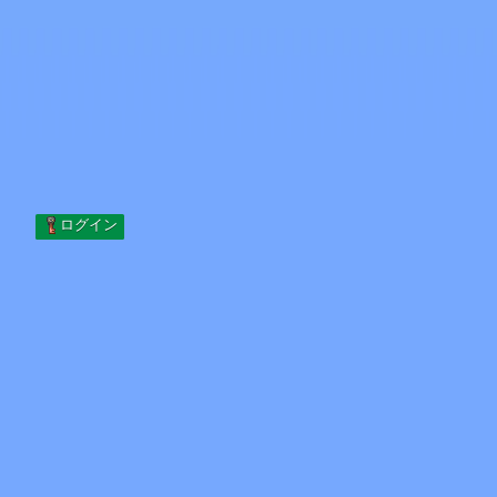
Skip to content
コンテンツへスキップ
Minecraft.How
サーバー
スキン
フォーラム
ブログ
ツール
ログイン
ホーム