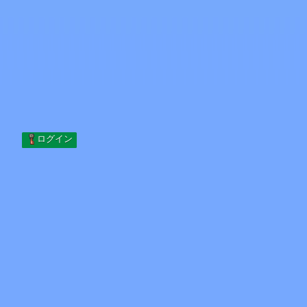
Skip to content
コンテンツへスキップ
Minecraft.How
サーバー
スキン
フォーラム
ブログ
ツール
ログイン
ホーム