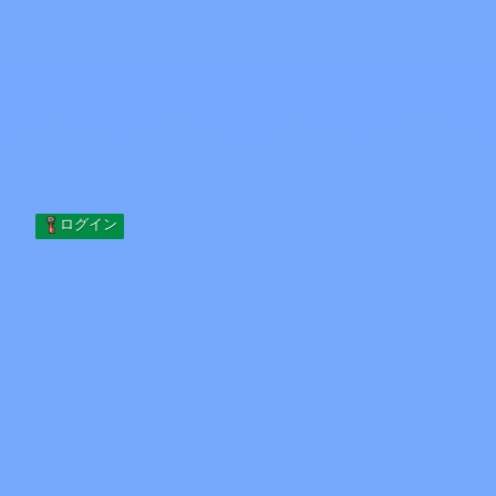
Skip to content
コンテンツへスキップ
Minecraft.How
サーバー
スキン
フォーラム
ブログ
ツール
ログイン
ホーム