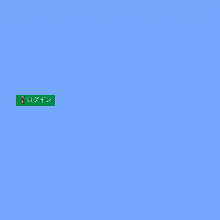
Skip to content
コンテンツへスキップ
Minecraft.How
サーバー
スキン
フォーラム
ブログ
ツール
ログイン
ホーム