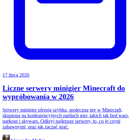
17 lipca 2026
Liczne serwery minigier Minecraft do
wypróbowania w 2026
Serwery minigier oferują szybką, społeczną grę w Minecraft,
skupioną na konkurencyjnych partiach gier, takich jak bed wars,
parkour i skywars. Odkryj najlepsze serwery, to, co je czyni
zabawnymi, oraz jak zacząć grać.