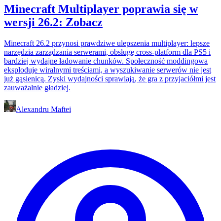
Minecraft Multiplayer poprawia się w
wersji 26.2: Zobacz
Minecraft 26.2 przynosi prawdziwe ulepszenia multiplayer: lepsze
narzędzia zarządzania serwerami, obsługę cross-platform dla PS5 i
bardziej wydajne ładowanie chunków. Społeczność moddingowa
eksploduje wiralnymi treściami, a wyszukiwanie serwerów nie jest
już gąsienicą. Zyski wydajności sprawiają, że gra z przyjaciółmi jest
zauważalnie gładziej.
Alexandru Maftei