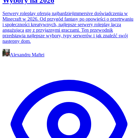
Wybory na 2026
Serwery roleplay oferują najbardziejimmersive doświadczenia w
Minecraft w 2026. Od przygód fantasy po opowieści o przetrwaniu
i społeczności kreatywnych, najlepsze serwery roleplay łączą
angażującą grę z przyjaznymi graczami. Ten przewodnik
przedstawia najlepsze wybory, typy serwerów i jak znaleźć swój
następny dom.
Alexandru Maftei