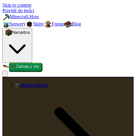
Skip to content
Przejdź do treści
Minecraft.How
Serwery
Skiny
Forum
Blog
Narzędzia
Zaloguj się
Strona główna