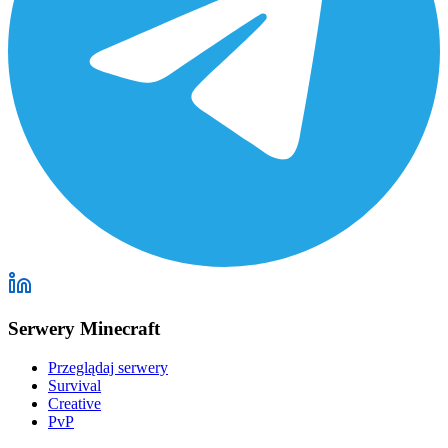
Serwery Minecraft
Przeglądaj serwery
Survival
Creative
PvP