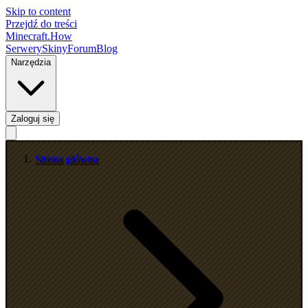
Skip to content
Przejdź do treści
Minecraft.How
Serwery
Skiny
Forum
Blog
Narzędzia
Zaloguj się
Strona główna