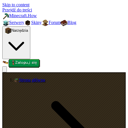
Skip to content
Przejdź do treści
Minecraft.How
Serwery
Skiny
Forum
Blog
Narzędzia
Zaloguj się
Strona główna