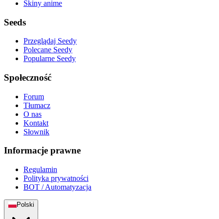
Skiny anime
Seeds
Przeglądaj Seedy
Polecane Seedy
Popularne Seedy
Społeczność
Forum
Tłumacz
O nas
Kontakt
Słownik
Informacje prawne
Regulamin
Polityka prywatności
BOT / Automatyzacja
Polski