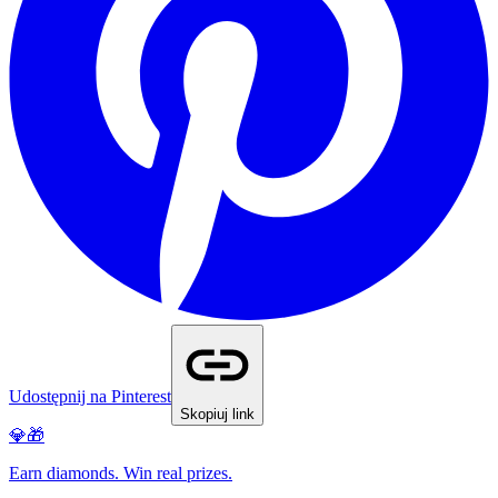
Udostępnij na Pinterest
Skopiuj link
💎🎁
Earn diamonds. Win real prizes.