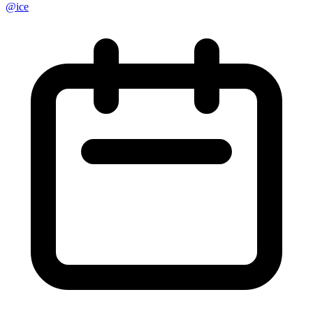
@
ice