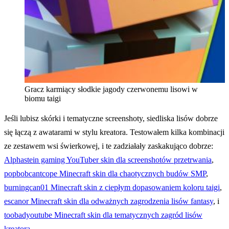
Gracz karmiący słodkie jagody czerwonemu lisowi w
biomu taigi
Jeśli lubisz skórki i tematyczne screenshoty, siedliska lisów dobrze
się łączą z awatarami w stylu kreatora. Testowałem kilka kombinacji
ze zestawem wsi świerkowej, i te zadziałały zaskakująco dobrze:
Alphastein gaming YouTuber skin dla screenshotów przetrwania
,
popbobcantcope Minecraft skin dla chaotycznych budów SMP
,
burningcan01 Minecraft skin z ciepłym dopasowaniem koloru taigi
,
escanor Minecraft skin dla odważnych zagrodzenia lisów fantasy
, i
toobadyoutube Minecraft skin dla tematycznych zagród lisów
kreatora
.