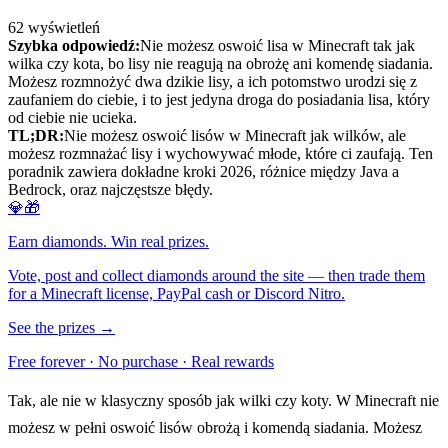
62
wyświetleń
Szybka odpowiedź:
Nie możesz oswoić lisa w Minecraft tak jak
wilka czy kota, bo lisy nie reagują na obrożę ani komendę siadania.
Możesz rozmnożyć dwa dzikie lisy, a ich potomstwo urodzi się z
zaufaniem do ciebie, i to jest jedyna droga do posiadania lisa, który
od ciebie nie ucieka.
TL;DR:
Nie możesz oswoić lisów w Minecraft jak wilków, ale
możesz rozmnażać lisy i wychowywać młode, które ci zaufają. Ten
poradnik zawiera dokładne kroki 2026, różnice między Java a
Bedrock, oraz najczęstsze błędy.
💎🎁
Earn diamonds. Win real prizes.
Vote, post and collect diamonds around the site — then trade them
for a Minecraft license, PayPal cash or Discord Nitro.
See the prizes →
Free forever · No purchase · Real rewards
Tak, ale nie w klasyczny sposób jak wilki czy koty. W Minecraft nie
możesz w pełni oswoić lisów obrożą i komendą siadania. Możesz