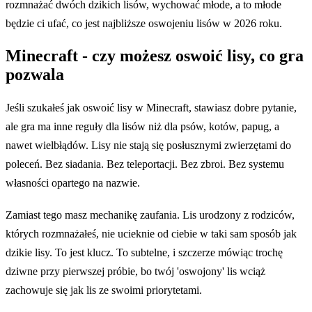
rozmnażać dwóch dzikich lisów, wychować młode, a to młode
będzie ci ufać, co jest najbliższe oswojeniu lisów w 2026 roku.
Minecraft - czy możesz oswoić lisy, co gra
pozwala
Jeśli szukałeś jak oswoić lisy w Minecraft, stawiasz dobre pytanie,
ale gra ma inne reguły dla lisów niż dla psów, kotów, papug, a
nawet wielbłądów. Lisy nie stają się posłusznymi zwierzętami do
poleceń. Bez siadania. Bez teleportacji. Bez zbroi. Bez systemu
własności opartego na nazwie.
Zamiast tego masz mechanikę zaufania. Lis urodzony z rodziców,
których rozmnażałeś, nie ucieknie od ciebie w taki sam sposób jak
dzikie lisy. To jest klucz. To subtelne, i szczerze mówiąc trochę
dziwne przy pierwszej próbie, bo twój 'oswojony' lis wciąż
zachowuje się jak lis ze swoimi priorytetami.