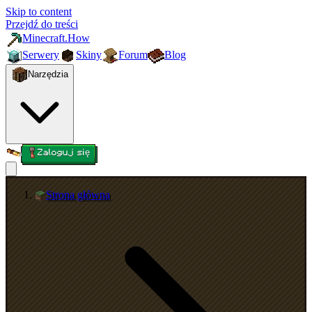
Skip to content
Przejdź do treści
Minecraft.How
Serwery
Skiny
Forum
Blog
Narzędzia
Zaloguj się
Strona główna