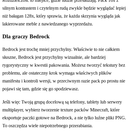
Rozdzielczość to miejsce, gdzie ludzie przesadzają. Pack 16x z
silnym kontrastem i czytelnym rudą zwykle będzie wyglądać lepiej
niż bałagan 128x, który sprawia, że każda skrzynia wygląda jak
lakierowane meble z nawiedzanego wyprzedażu.
Dla graczy Bedrock
Bedrock jest trochę mniej przychylny. Właściwie to nie całkiem
słuszne, Bedrock jest przychylny wizualnie, ale bardziej
rygorystyczny w kwestii pakowania. Możesz tworzyć tekstury bez
problemu, ale ostateczny krok wymaga właściwych plików
manifestu i kontroli wersji, w przeciwnym razie pack po prostu nie
pojawi się tam, gdzie się go spodziewasz.
Jeśli więc Twoją grupą docelową są telefony, tablety lub serwery
multiplayer, wybierz tworzenie texture packów Minecraft, które
eksportuje paczki gotowe na Bedrock, a nie tylko luźne pliki PNG.
To oszczędza wiele niepotrzebnego przerabiania.