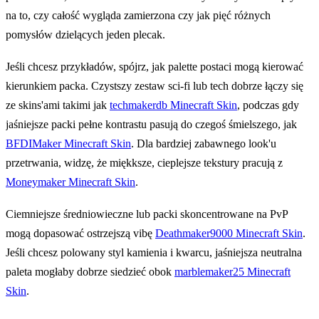
na to, czy całość wygląda zamierzona czy jak pięć różnych
pomysłów dzielących jeden plecak.
Jeśli chcesz przykładów, spójrz, jak palette postaci mogą kierować
kierunkiem packa. Czystszy zestaw sci-fi lub tech dobrze łączy się
ze skins'ami takimi jak
techmakerdb Minecraft Skin
, podczas gdy
jaśniejsze packi pełne kontrastu pasują do czegoś śmielszego, jak
BFDIMaker Minecraft Skin
. Dla bardziej zabawnego look'u
przetrwania, widzę, że miękksze, cieplejsze tekstury pracują z
Moneymaker Minecraft Skin
.
Ciemniejsze średniowieczne lub packi skoncentrowane na PvP
mogą dopasować ostrzejszą vibę
Deathmaker9000 Minecraft Skin
.
Jeśli chcesz polowany styl kamienia i kwarcu, jaśniejsza neutralna
paleta mogłaby dobrze siedzieć obok
marblemaker25 Minecraft
Skin
.