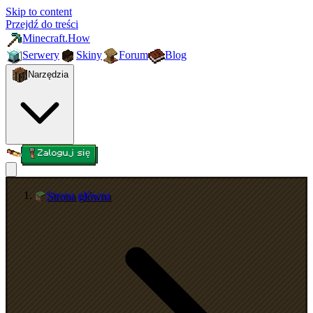
Skip to content
Przejdź do treści
Minecraft.How
Serwery
Skiny
Forum
Blog
Narzędzia
Zaloguj się
Strona główna