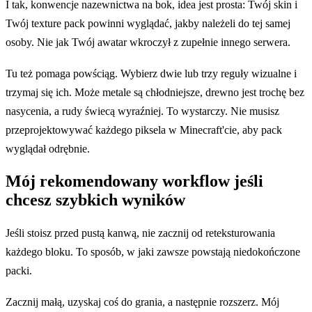
I tak, konwencje nazewnictwa na bok, idea jest prosta: Twój skin i
Twój texture pack powinni wyglądać, jakby należeli do tej samej
osoby. Nie jak Twój awatar wkroczył z zupełnie innego serwera.
Tu też pomaga powściąg. Wybierz dwie lub trzy reguły wizualne i
trzymaj się ich. Może metale są chłodniejsze, drewno jest trochę bez
nasycenia, a rudy świecą wyraźniej. To wystarczy. Nie musisz
przeprojektowywać każdego piksela w Minecraft'cie, aby pack
wyglądał odrębnie.
Mój rekomendowany workflow jeśli
chcesz szybkich wyników
Jeśli stoisz przed pustą kanwą, nie zacznij od reteksturowania
każdego bloku. To sposób, w jaki zawsze powstają niedokończone
packi.
Zacznij małą, uzyskaj coś do grania, a następnie rozszerz. Mój