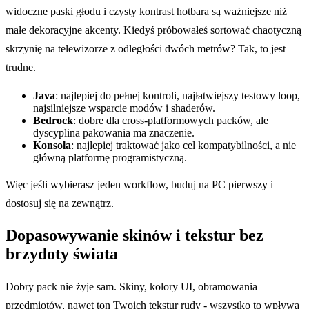
widoczne paski głodu i czysty kontrast hotbara są ważniejsze niż
małe dekoracyjne akcenty. Kiedyś próbowałeś sortować chaotyczną
skrzynię na telewizorze z odległości dwóch metrów? Tak, to jest
trudne.
Java
: najlepiej do pełnej kontroli, najłatwiejszy testowy loop,
najsilniejsze wsparcie modów i shaderów.
Bedrock
: dobre dla cross-platformowych packów, ale
dyscyplina pakowania ma znaczenie.
Konsola
: najlepiej traktować jako cel kompatybilności, a nie
główną platformę programistyczną.
Więc jeśli wybierasz jeden workflow, buduj na PC pierwszy i
dostosuj się na zewnątrz.
Dopasowywanie skinów i tekstur bez
brzydoty świata
Dobry pack nie żyje sam. Skiny, kolory UI, obramowania
przedmiotów, nawet ton Twoich tekstur rudy - wszystko to wpływa