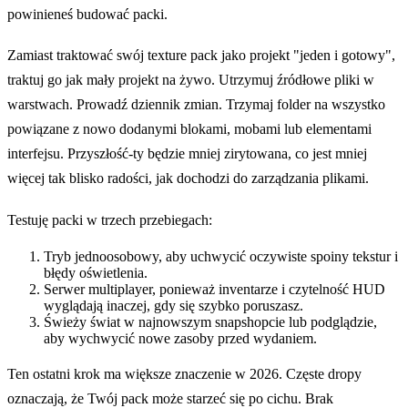
powinieneś budować packi.
Zamiast traktować swój texture pack jako projekt "jeden i gotowy",
traktuj go jak mały projekt na żywo. Utrzymuj źródłowe pliki w
warstwach. Prowadź dziennik zmian. Trzymaj folder na wszystko
powiązane z nowo dodanymi blokami, mobami lub elementami
interfejsu. Przyszłość-ty będzie mniej zirytowana, co jest mniej
więcej tak blisko radości, jak dochodzi do zarządzania plikami.
Testuję packi w trzech przebiegach:
Tryb jednoosobowy, aby uchwycić oczywiste spoiny tekstur i
błędy oświetlenia.
Serwer multiplayer, ponieważ inventarze i czytelność HUD
wyglądają inaczej, gdy się szybko poruszasz.
Świeży świat w najnowszym snapshopcie lub podglądzie,
aby wychwycić nowe zasoby przed wydaniem.
Ten ostatni krok ma większe znaczenie w 2026. Częste dropy
oznaczają, że Twój pack może starzeć się po cichu. Brak