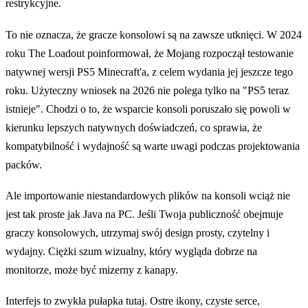
restrykcyjne.
To nie oznacza, że gracze konsolowi są na zawsze utknięci. W 2024
roku The Loadout poinformował, że Mojang rozpoczął testowanie
natywnej wersji PS5 Minecraft'a, z celem wydania jej jeszcze tego
roku. Użyteczny wniosek na 2026 nie polega tylko na "PS5 teraz
istnieje". Chodzi o to, że wsparcie konsoli poruszało się powoli w
kierunku lepszych natywnych doświadczeń, co sprawia, że
kompatybilność i wydajność są warte uwagi podczas projektowania
packów.
Ale importowanie niestandardowych plików na konsoli wciąż nie
jest tak proste jak Java na PC. Jeśli Twoja publiczność obejmuje
graczy konsolowych, utrzymaj swój design prosty, czytelny i
wydajny. Ciężki szum wizualny, który wygląda dobrze na
monitorze, może być mizerny z kanapy.
Interfejs to zwykła pułapka tutaj. Ostre ikony, czyste serce,