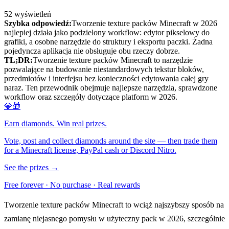
52
wyświetleń
Szybka odpowiedź:
Tworzenie texture packów Minecraft w 2026
najlepiej działa jako podzielony workflow: edytor pikselowy do
grafiki, a osobne narzędzie do struktury i eksportu paczki. Żadna
pojedyncza aplikacja nie obsługuje obu rzeczy dobrze.
TL;DR:
Tworzenie texture packów Minecraft to narzędzie
pozwalające na budowanie niestandardowych tekstur bloków,
przedmiotów i interfejsu bez konieczności edytowania całej gry
naraz. Ten przewodnik obejmuje najlepsze narzędzia, sprawdzone
workflow oraz szczegóły dotyczące platform w 2026.
💎🎁
Earn diamonds. Win real prizes.
Vote, post and collect diamonds around the site — then trade them
for a Minecraft license, PayPal cash or Discord Nitro.
See the prizes →
Free forever · No purchase · Real rewards
Tworzenie texture packów Minecraft to wciąż najszybszy sposób na
zamianę niejasnego pomysłu w użyteczny pack w 2026, szczególnie