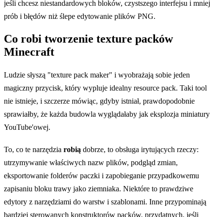
jeśli chcesz niestandardowych bloków, czystszego interfejsu i mniej
prób i błędów niż ślepe edytowanie plików PNG.
Co robi tworzenie texture packów
Minecraft
Ludzie słyszą "texture pack maker" i wyobrażają sobie jeden
magiczny przycisk, który wypluje idealny resource pack. Taki tool
nie istnieje, i szczerze mówiąc, gdyby istniał, prawdopodobnie
sprawiałby, że każda budowla wyglądałaby jak eksplozja miniatury
YouTube'owej.
To, co te narzędzia
robią
dobrze, to obsługa irytujących rzeczy:
utrzymywanie właściwych nazw plików, podgląd zmian,
eksportowanie folderów paczki i zapobieganie przypadkowemu
zapisaniu bloku trawy jako ziemniaka. Niektóre to prawdziwe
edytory z narzędziami do warstw i szablonami. Inne przypominają
bardziej sterowanych konstruktorów packów, przydatnych, jeśli