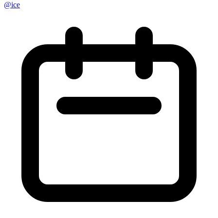
@
ice