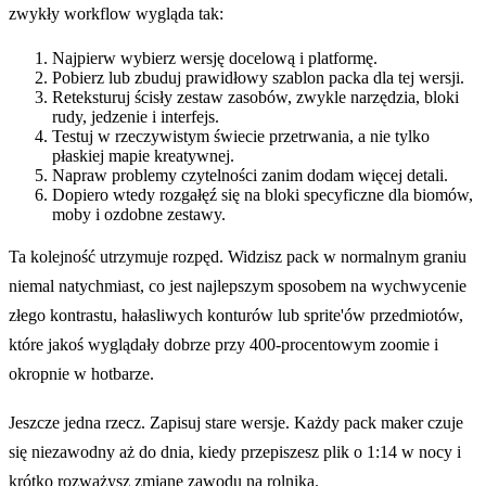
zwykły workflow wygląda tak:
Najpierw wybierz wersję docelową i platformę.
Pobierz lub zbuduj prawidłowy szablon packa dla tej wersji.
Reteksturuj ścisły zestaw zasobów, zwykle narzędzia, bloki
rudy, jedzenie i interfejs.
Testuj w rzeczywistym świecie przetrwania, a nie tylko
płaskiej mapie kreatywnej.
Napraw problemy czytelności zanim dodam więcej detali.
Dopiero wtedy rozgałęź się na bloki specyficzne dla biomów,
moby i ozdobne zestawy.
Ta kolejność utrzymuje rozpęd. Widzisz pack w normalnym graniu
niemal natychmiast, co jest najlepszym sposobem na wychwycenie
złego kontrastu, hałasliwych konturów lub sprite'ów przedmiotów,
które jakoś wyglądały dobrze przy 400-procentowym zoomie i
okropnie w hotbarze.
Jeszcze jedna rzecz. Zapisuj stare wersje. Każdy pack maker czuje
się niezawodny aż do dnia, kiedy przepiszesz plik o 1:14 w nocy i
krótko rozważysz zmianę zawodu na rolnika.