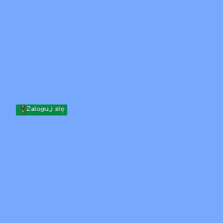
Skip to content
Przejdź do treści
Minecraft.How
Serwery
Skiny
Forum
Blog
Narzędzia
Zaloguj się
Strona główna