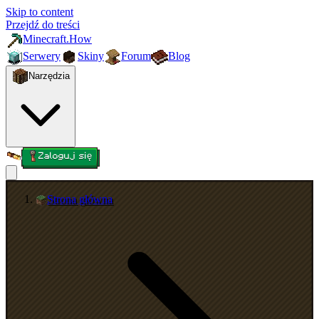
Skip to content
Przejdź do treści
Minecraft.How
Serwery
Skiny
Forum
Blog
Narzędzia
Zaloguj się
Strona główna