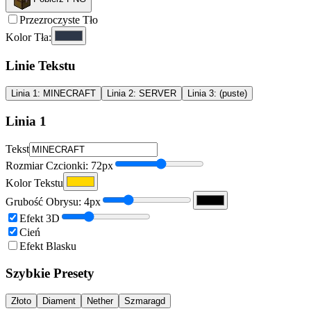
Przezroczyste Tło
Kolor Tła
:
Linie Tekstu
Linia
1
:
MINECRAFT
Linia
2
:
SERVER
Linia
3
:
(puste)
Linia
1
Tekst
Rozmiar Czcionki
:
72
px
Kolor Tekstu
Grubość Obrysu
:
4
px
Efekt 3D
Cień
Efekt Blasku
Szybkie Presety
Złoto
Diament
Nether
Szmaragd