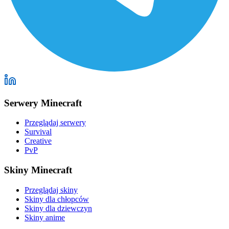
Serwery Minecraft
Przeglądaj serwery
Survival
Creative
PvP
Skiny Minecraft
Przeglądaj skiny
Skiny dla chłopców
Skiny dla dziewczyn
Skiny anime