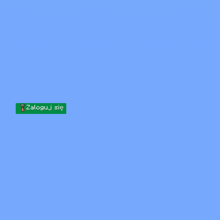
Skip to content
Przejdź do treści
Minecraft.How
Serwery
Skiny
Forum
Blog
Narzędzia
Zaloguj się
Strona główna