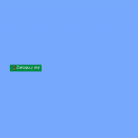
Skip to content
Przejdź do treści
Minecraft.How
Serwery
Skiny
Forum
Blog
Narzędzia
Zaloguj się
Strona główna