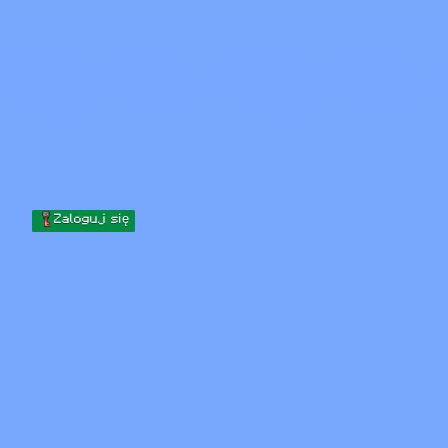
Skip to content
Przejdź do treści
Minecraft.How
Serwery
Skiny
Forum
Blog
Narzędzia
Zaloguj się
Strona główna