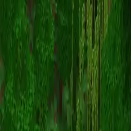
SloughyHurdle34
Powrót do skinów