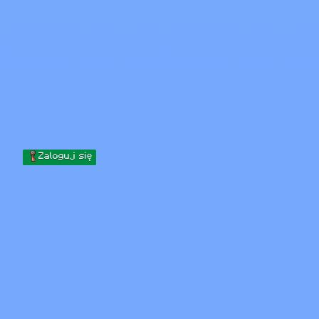
Skip to content
Przejdź do treści
Minecraft.How
Serwery
Skiny
Forum
Blog
Narzędzia
Zaloguj się
Strona główna