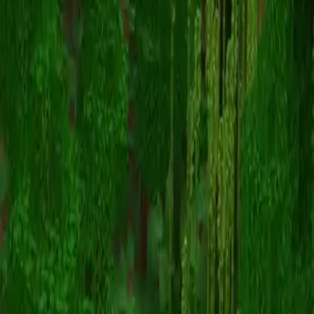
C4p
Powrót do skinów