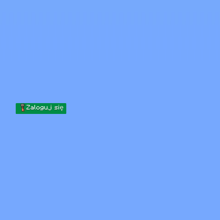
Skip to content
Przejdź do treści
Minecraft.How
Serwery
Skiny
Forum
Blog
Narzędzia
Zaloguj się
Strona główna