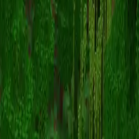
dejzr
Powrót do skinów