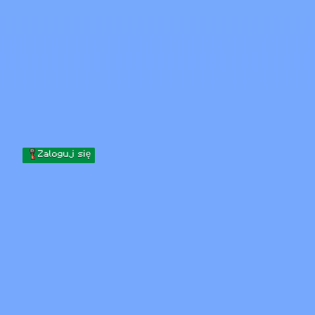
Skip to content
Przejdź do treści
Minecraft.How
Serwery
Skiny
Forum
Blog
Narzędzia
Zaloguj się
Strona główna