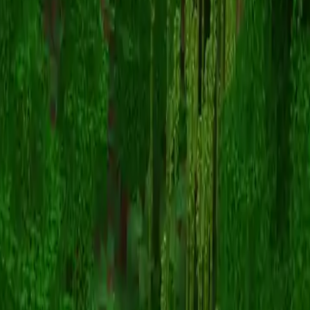
sincodes
Powrót do skinów