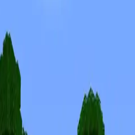
Skiny