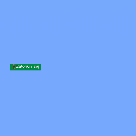
Skip to content
Przejdź do treści
Minecraft.How
Serwery
Skiny
Forum
Blog
Narzędzia
Zaloguj się
Strona główna