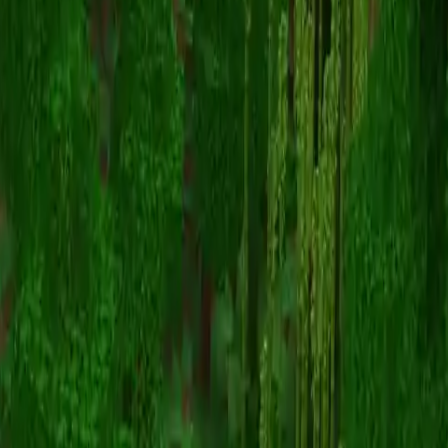
jmadz64
Powrót do skinów