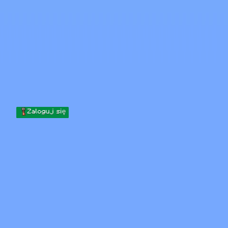
Skip to content
Przejdź do treści
Minecraft.How
Serwery
Skiny
Forum
Blog
Narzędzia
Zaloguj się
Strona główna