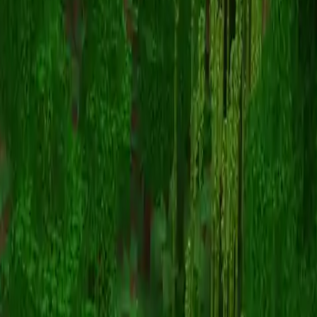
ranboogirl
Powrót do skinów