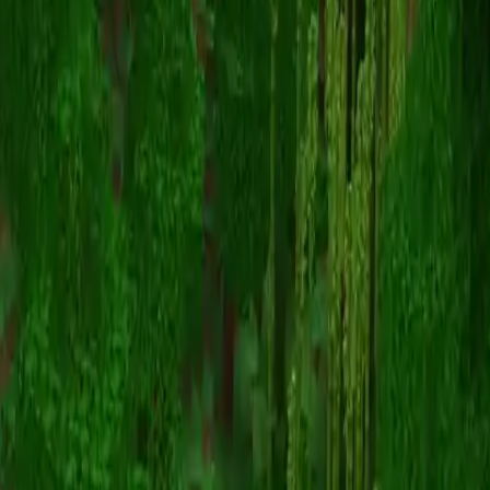
pixua
Powrót do skinów