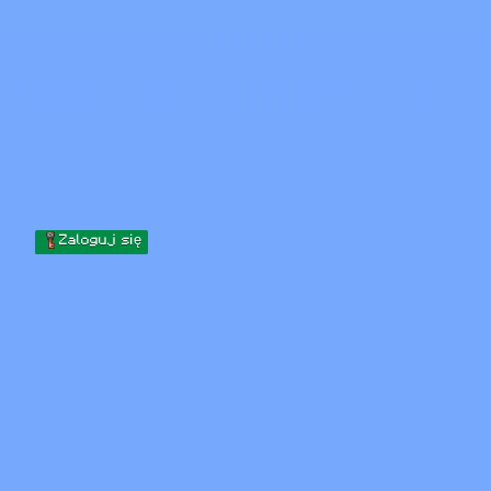
Skip to content
Przejdź do treści
Minecraft.How
Serwery
Skiny
Forum
Blog
Narzędzia
Zaloguj się
Strona główna