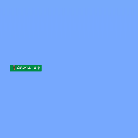
Skip to content
Przejdź do treści
Minecraft.How
Serwery
Skiny
Forum
Blog
Narzędzia
Zaloguj się
Strona główna