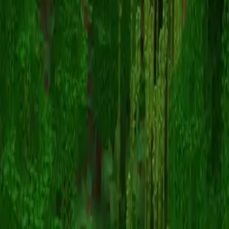
Garfieldstwink
Powrót do skinów