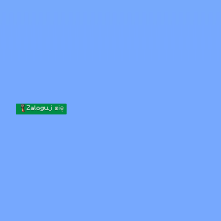
Skip to content
Przejdź do treści
Minecraft.How
Serwery
Skiny
Forum
Blog
Narzędzia
Zaloguj się
Strona główna