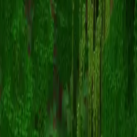
JessDaBest33
Powrót do skinów